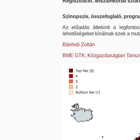
Regisztráció, létszámkorlát szü
Szinopszis, összefoglaló, progr
Az előadás áttekinti a legfontos
lehetőségeket kínálnak ezek a muta
Bánhidi Zoltán
BME GTK, Közgazdaságtan Tansz