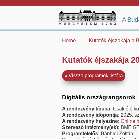
A Bud
Home
Kutatók éjszakája a
Kutatók éjszakája 2
Vissza programok listára
Digitális országrangsorok
A rendezvény típusa:
Csak élő kö
A rendezvény időpontja:
2025. s
A rendezvény helyszíne:
Online h
Szervező intézmény(ek):
BME GT
Programfelelős:
Bánhidi Zoltán