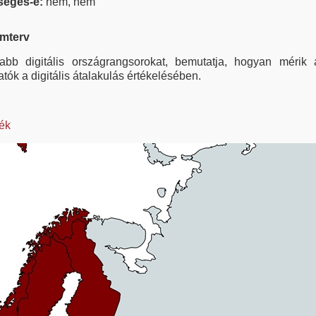
kséges-e:
nem, nem
amterv
abb digitális országrangsorokat, bemutatja, hogyan mérik a 
tók a digitális átalakulás értékelésében.
ék