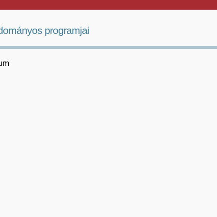
dományos programjai
vum