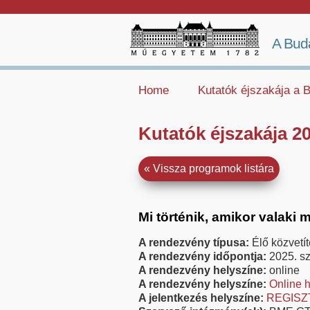
A Bud
Home
Kutatók éjszakája a
Kutatók éjszakája 2
Vissza programok listára
Mi történik, amikor valaki 
A rendezvény típusa:
Élő közvetít
A rendezvény időpontja:
2025. s
A rendezvény helyszíne:
online
A rendezvény helyszíne:
Online h
A jelentkezés helyszíne:
REGISZ