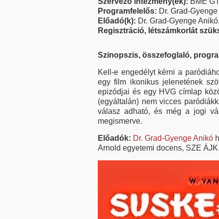
Szervező intézmény(ek):
BME GTK
Programfelelős:
Dr. Grad-Gyenge
Előadó(k):
Dr. Grad-Gyenge Anikó, 
Regisztráció, létszámkorlát szü
Szinopszis, összefoglaló, progr
Kell-e engedélyt kérni a paródiáh
egy film ikonikus jelenetének sz
epizódjai és egy HVG címlap közöt
(egyáltalán) nem vicces paródiák
válasz adható, és még a jogi vál
megismerve.
Előadók:
Dr. Grad-Gyenge Anikó
h
Arnold egyetemi docens, SZE ÁJK,