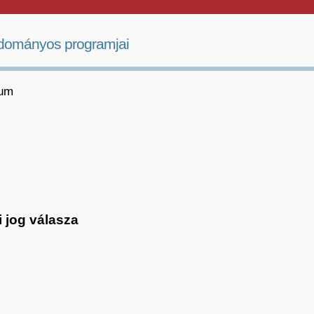
dományos programjai
vum
i jog válasza