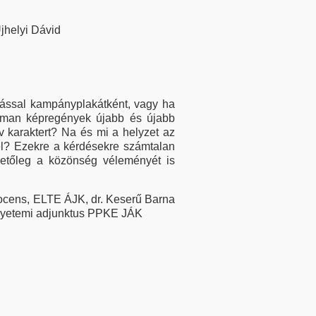
Ujhelyi Dávid
ítással kampányplakátként, vagy ha
perman képregények újabb és újabb
v karaktert? Na és mi a helyzet az
el? Ezekre a kérdésekre számtalan
lhetőleg a közönség véleményét is
ocens, ELTE ÁJK, dr. Keserű Barna
egyetemi adjunktus PPKE JÁK