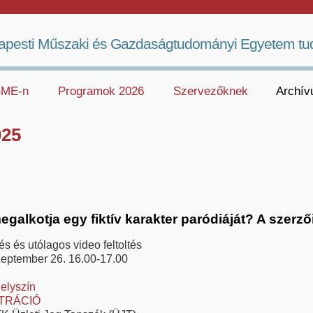
apesti Műszaki és Gazdaságtudományi Egyetem tu
 BME-n
Programok 2026
Szervezőknek
Archí
025
megalkotja egy fiktív karakter paródiáját? A szerző
és és utólagos video feltoltés
zeptember 26. 16.00-17.00
elyszín
TRÁCIÓ