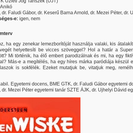
 Üzleti Jog Tanszék (ÜJT)
 Anikó
dr. Faludi Gábor, dr. Keserű Barna Arnold, dr. Mezei Péter, dr. 
kséges-e:
igen, nem
amterv
oz, ha egy zenekar lemezborítóját használja valaki, kis átalak
övegét helyettesíti be vicces szöveggel? Hol a határ a Su
t? Mi történik, ha élő embert parodizálnak és mi, ha egy fiktí
kal? Más-e a megítélés, ha egy híres márka paródiája készül 
aszok is sokfélék. Ezeket mutatjuk be, vitatjuk meg, remé
abil. Egyetemi docens, BME GTK, dr. Faludi Gábor egyetemi d
 dr. Mezei Péter egyetemi tanár SZTE ÁJK, dr. Ujhelyi Dávid 