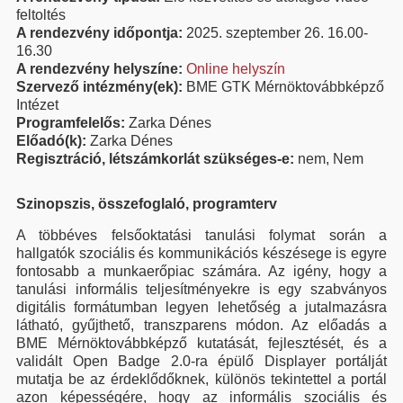
feltoltés
A rendezvény időpontja:
2025. szeptember 26. 16.00-
16.30
A rendezvény helyszíne:
Online helyszín
Szervező intézmény(ek):
BME GTK Mérnöktovábbképző
Intézet
Programfelelős:
Zarka Dénes
Előadó(k):
Zarka Dénes
Regisztráció, létszámkorlát szükséges-e:
nem, Nem
Szinopszis, összefoglaló, programterv
A többéves felsőoktatási tanulási folymat során a
hallgatók szociális és kommunikációs készésege is egyre
fontosabb a munkaerőpiac számára. Az igény, hogy a
tanulási informális teljesítményekre is egy szabványos
digitális formátumban legyen lehetőség a jutalmazásra
látható, gyűjthető, transzparens módon. Az előadás a
BME Mérnöktovábbképző kutatását, fejlesztését, és a
validált Open Badge 2.0-ra épülő Displayer portálját
mutatja be az érdeklődőknek, különös tekintettel a portál
azon képességére, hogy az informális szociális és