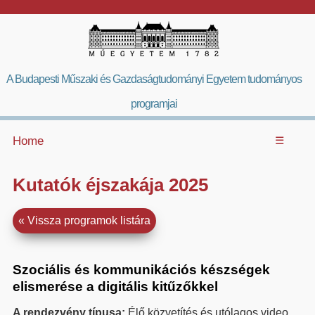
A Budapesti Műszaki és Gazdaságtudományi Egyetem tudományos
programjai
Home
☰
Kutatók éjszakája 2025
Vissza programok listára
Szociális és kommunikációs készségek
elismerése a digitális kitűzőkkel
A rendezvény típusa:
Élő közvetítés és utólagos video