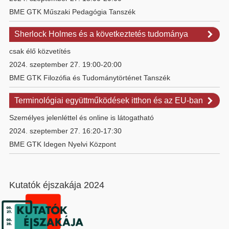
BME GTK Műszaki Pedagógia Tanszék
Sherlock Holmes és a következtetés tudománya
csak élő közvetítés
2024. szeptember 27. 19:00-20:00
BME GTK Filozófia és Tudománytörténet Tanszék
Terminológiai együttműködések itthon és az EU-ban
Személyes jelenléttel és online is látogatható
2024. szeptember 27. 16:20-17:30
BME GTK Idegen Nyelvi Központ
Kutatók éjszakája 2024