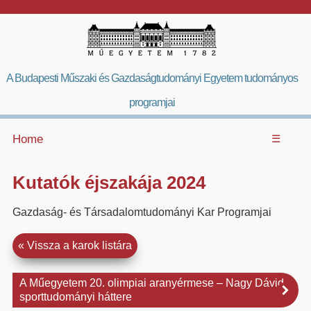
A Budapesti Műszaki és Gazdaságtudományi Egyetem tudományos
programjai
Home
☰
Kutatók éjszakája 2024
Gazdaság- és Társadalomtudományi Kar Programjai
Vissza a karok listára
A Műegyetem 20. olimpiai aranyérmese – Nagy Dávid
sporttudományi háttere